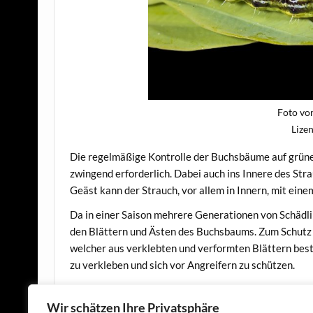
Foto vo
Lize
Die regelmäßige Kontrolle der Buchsbäume auf grüne
zwingend erforderlich. Dabei auch ins Innere des St
Geäst kann der Strauch, vor allem in Innern, mit eine
Da in einer Saison mehrere Generationen von Schädli
den Blättern und Ästen des Buchsbaums. Zum Schutz 
welcher aus verklebten und verformten Blättern bes
zu verkleben und sich vor Angreifern zu schützen.
Sobald die Temperatur im Frühjahr (März/April) auf üb
Wir schätzen Ihre Privatsphäre
diese erste Larvengeneration mit einem Kontaktinse